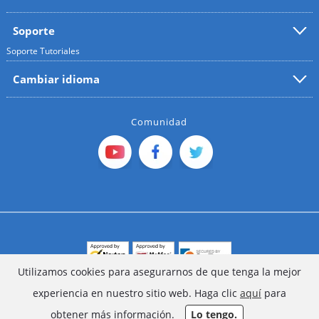
Soporte
Soporte
Tutoriales
Cambiar idioma
Comunidad
Utilizamos cookies para asegurarnos de que tenga la mejor
Derechos de autor © 2022 FoneGeek Software Co., Ltd.
experiencia en nuestro sitio web. Haga clic
aquí
para
Todos los derechos reservados
obtener más información.
Lo tengo.