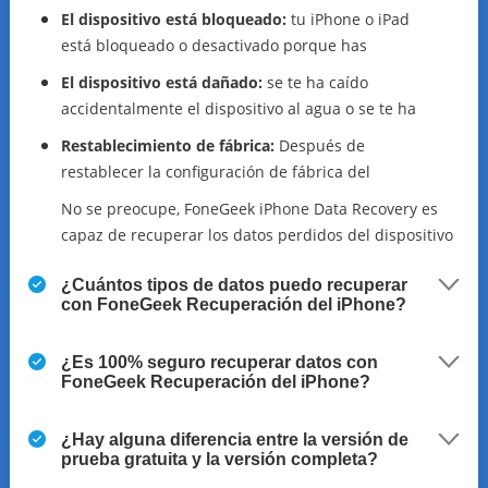
El dispositivo está bloqueado:
tu iPhone o iPad
está bloqueado o desactivado porque has
olvidado el código de acceso.
El dispositivo está dañado:
se te ha caído
accidentalmente el dispositivo al agua o se te ha
estropeado.
Restablecimiento de fábrica:
Después de
restablecer la configuración de fábrica del
dispositivo, se borran todos los datos.
No se preocupe, FoneGeek iPhone Data Recovery es
capaz de recuperar los datos perdidos del dispositivo
directamente o de los archivos de copia de seguridad
¿Cuántos tipos de datos puedo recuperar
de iTunes y iCloud.
con FoneGeek Recuperación del iPhone?
¿Es 100% seguro recuperar datos con
FoneGeek Recuperación del iPhone?
¿Hay alguna diferencia entre la versión de
prueba gratuita y la versión completa?