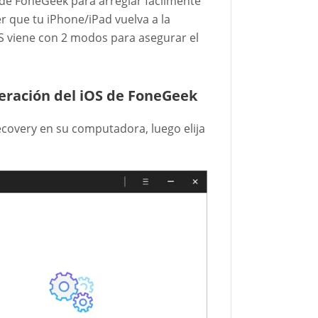
de FoneGeek para arreglar fácilmente
r que tu iPhone/iPad vuelva a la
S viene con 2 modos para asegurar el
peración del iOS de FoneGeek
ecovery en su computadora, luego elija