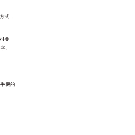
系方式，
公司要
數字。
換手機的