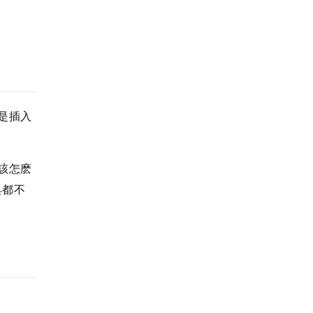
就是插入
碼該怎麽
具都不