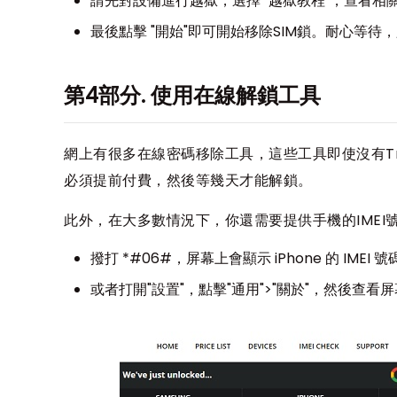
請先對設備進行越獄，選擇 "越獄教程"，查看相關
最後點擊 "開始"即可開始移除SIM鎖。耐心等
第4部分. 使用在線解鎖工具
網上有很多在線密碼移除工具，這些工具即使沒有Tr
必須提前付費，然後等幾天才能解鎖。
此外，在大多數情況下，你還需要提供手機的IMEI
撥打 *#06#，屏幕上會顯示 iPhone 的 IMEI 號
或者打開"設置"，點擊"通用">"關於"，然後查看屏