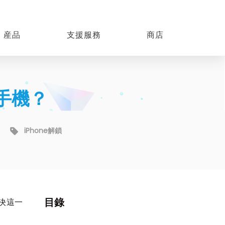
産品
支援服務
商店
e手機？
iPhone解鎖
目錄
解決這一