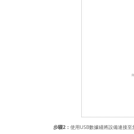
步驟2：
使用USB數據綫將設備連接至