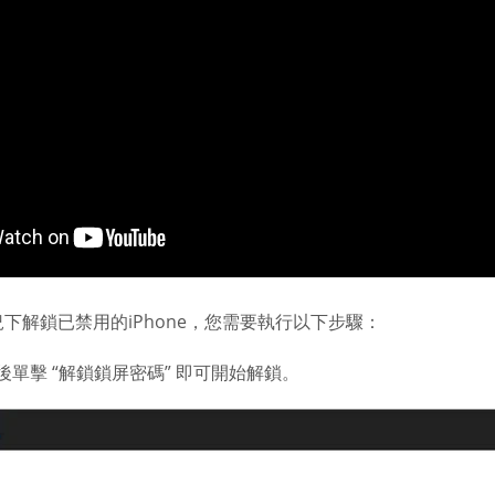
況下解鎖已禁用的iPhone，您需要執行以下步驟：
單擊 “解鎖鎖屏密碼” 即可開始解鎖。