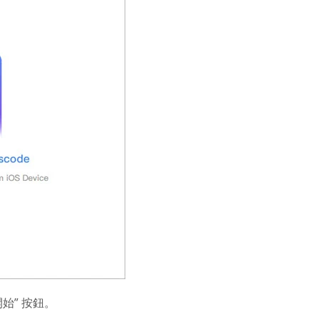
始” 按鈕。