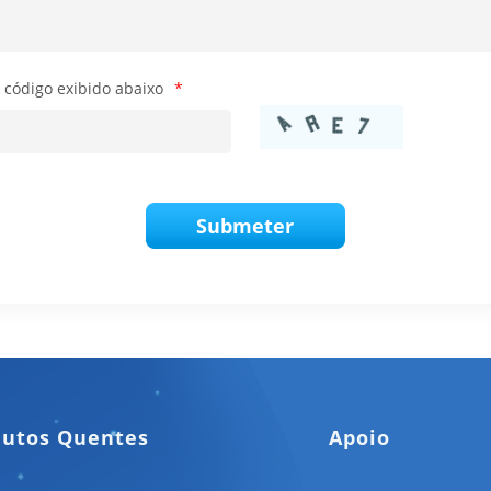
o código exibido abaixo
*
Submeter
dutos Quentes
Apoio