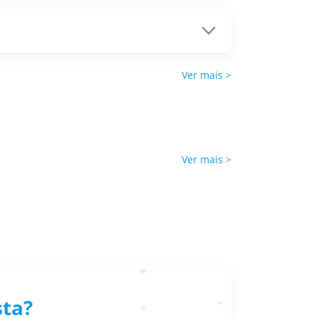
o de rede e execute o desbloqueio
ice mas não do Apple Server, portanto a
nes, ou seu dispositivo ficará preso na
Ver mais >
Ver mais >
sta?