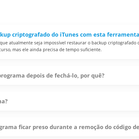
ackup criptografado do iTunes com esta ferrament
 que atualmente seja impossível restaurar o backup criptografado
curso, mas ele ainda precisa de tempo suficiente.
programa depois de fechá-lo, por quê?
funcionando quando você fecha o programa. Você precisa abrir o
ma?
 irá aparecer exigindo que você se registre. Você pode clicar no b
 canto superior direito e tocar em "Registrar".
ograma ficar preso durante a remoção do código d
anecer em algum momento um pouco mais, basta esperar que ela s