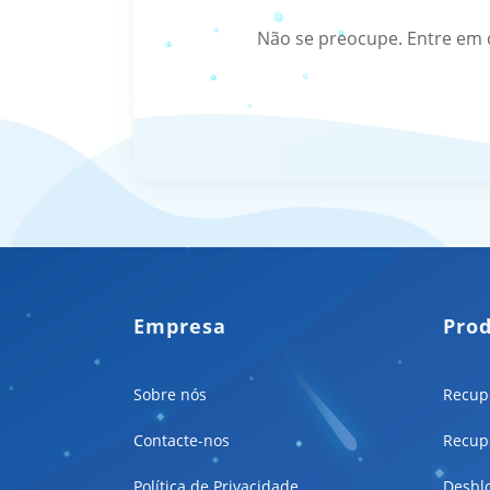
Não se preocupe. Entre em 
Empresa
Pro
Sobre nós
Recup
Contacte-nos
Recup
Política de Privacidade
Desbl