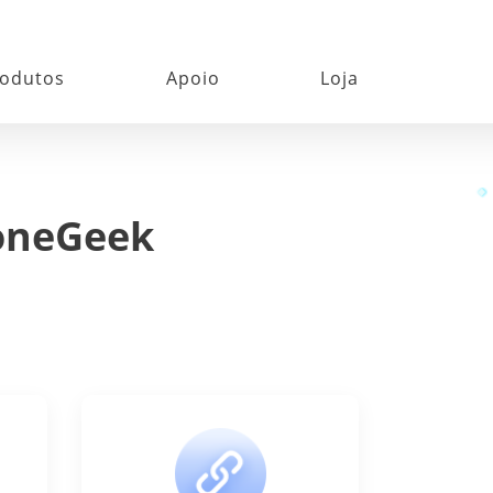
odutos
Apoio
Loja
FoneGeek