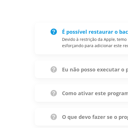
É possível restaurar o b
Devido à restrição da Apple, temo
esforçando para adicionar este re
Eu não posso executar o 
Alguns componentes ainda podem estar 
da tarefa e lançá-la novamente.
Como ativar este progra
Quando você abrir o programa, uma janela
Ou você pode clicar no botão do menu no
O que devo fazer se o pr
É normal se a barra de progresso perm