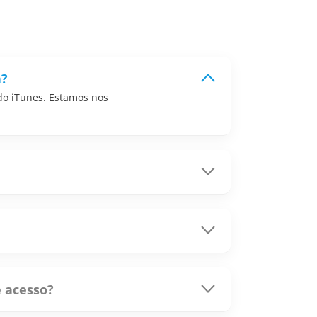
a?
 do iTunes. Estamos nos
 Task Manager para forçar o fechamento
otão "Registrar" para ativar o software.
e acesso?
e complete e manter seu dispositivo