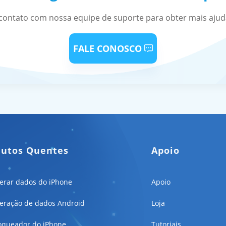
contato com nossa equipe de suporte para obter mais ajuda
FALE CONOSCO
dutos Quentes
Apoio
erar dados do iPhone
Apoio
eração de dados Android
Loja
oqueador do iPhone
Tutoriais