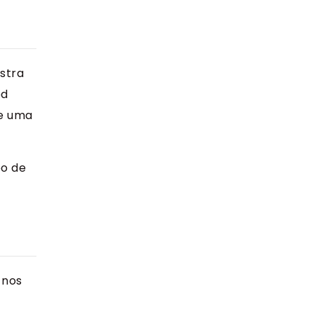
stra
od
de uma
po de
 nos