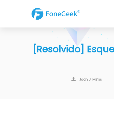
[Resolvido] Esqu
Joan J. Mims