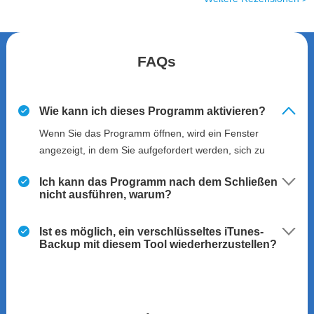
FAQs
Wie kann ich dieses Programm aktivieren?
Wenn Sie das Programm öffnen, wird ein Fenster
angezeigt, in dem Sie aufgefordert werden, sich zu
registrieren. Sie können auf die Schaltfläche
Ich kann das Programm nach dem Schließen
"Registrieren" klicken, um die Software zu aktivieren.
nicht ausführen, warum?
Oder Sie klicken auf die Menüschaltfläche in der oberen
rechten Ecke und tippen auf "Registrieren".
Ist es möglich, ein verschlüsseltes iTunes-
Backup mit diesem Tool wiederherzustellen?