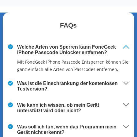
FAQs
Welche Arten von Sperren kann FoneGeek
iPhone Passcode Unlocker entfernen?
Mit FoneGeek iPhone Passcode Entsperren können Sie
ganz einfach alle Arten von Passcodes entfernen,
einschließlich Apple ID und Bildschirm-Passwort (4-
Was ist die Einschränkung der kostenlosen
stelliger/6-stelliger Passcode, Touch ID, Face ID).
Testversion?
Wie kann ich wissen, ob mein Gerät
unterstützt wird oder nicht?
Was soll ich tun, wenn das Programm mein
Gerät nicht erkennt?