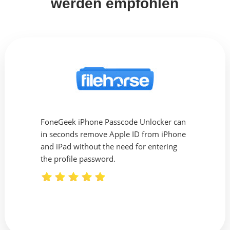
werden empfohlen
 is
FoneGeek iPhone Passcode Unlocker can
This 
 any
in seconds remove Apple ID from iPhone
you t
and iPad without the need for entering
conne
s the
the profile password.
resett