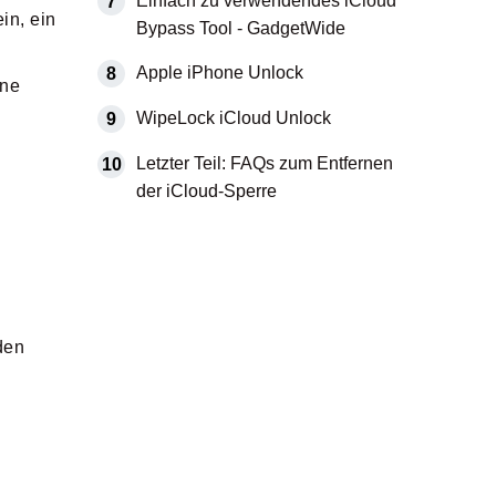
Einfach zu verwendendes iCloud
7
in, ein
Bypass Tool - GadgetWide
Apple iPhone Unlock
8
ine
WipeLock iCloud Unlock
9
Letzter Teil: FAQs zum Entfernen
10
der iCloud-Sperre
den