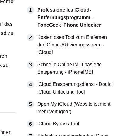
 Ferne
Professionelles iCloud-
1
Entfernungsprogramm -
uf das
FoneGeek iPhone Unlocker
Pad zu
Kostenloses Tool zum Entfernen
2
der iCloud-Aktivierungssperre -
iCloudi
hren
Schnelle Online IMEI-basierte
3
k zu
Entsperrung - iPhoneIMEI
iCloud Entsperrungsdienst - Doulci
4
iCloud Unlocking Tool
Open My iCloud (Website ist nicht
5
mehr verfügbar)
iCloud Bypass Tool
6
Ihnen