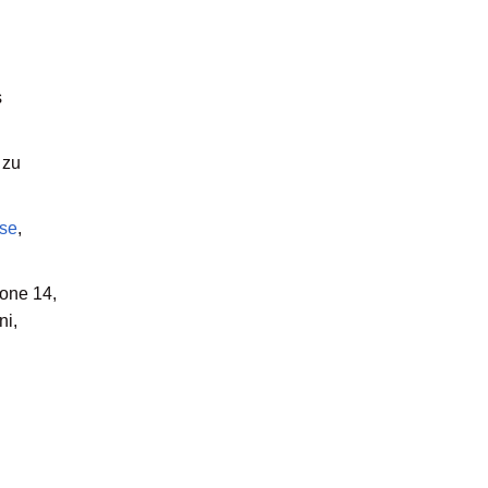
s
 zu
rse
,
hone 14,
ni,