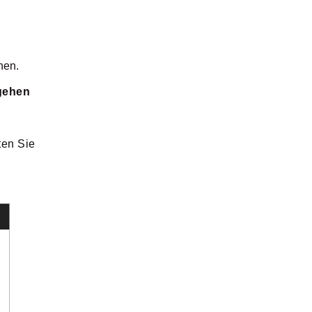
hen.
mgehen
ten Sie