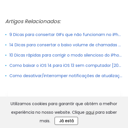
Artigos Relacionados:
9 Dicas para consertar GIFs que não funcionam no iPhone (iOS 14 Suportado)
14 Dicas para consertar o baixo volume de chamadas do iPhone em iOS 26
10 Dicas rápidas para corrigir o modo silencioso do iPhone ligando sozinho
Como baixar o iOS 14 para iOS 13 sem computador [2020]
Como desativar/interromper notificações de atualização do iOS 16 no iPhone
Utilizamos cookies para garantir que obtém a melhor
experiência no nosso website. Clique
aqui
para saber
mais.
Já está
Joan J. Mims está interessado em pesquisar todas