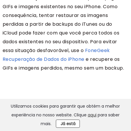
GIFs e imagens existentes no seu iPhone. Como
consequência, tentar restaurar as imagens
perdidas a partir de backups do iTunes ou do
iCloud pode fazer com que você perca todos os
dados existentes no seu dispositivo. Para evitar
essa situação desfavorável, use o
FoneGeek
Recuperação de Dados do iPhone
e recupere os
GIFs e imagens perdidos, mesmo sem um backup.
Artigos Relacionados:
Utilizamos cookies para garantir que obtém a melhor
experiência no nosso website. Clique
aqui
para saber
9 Dicas para consertar GIFs que não funcionam no iPhone (iOS 14 Suportado)
mais.
Já está
14 Dicas para consertar o baixo volume de chamadas do iPhone em iOS 26