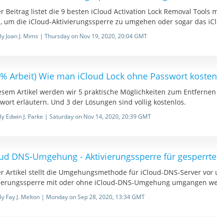
r Beitrag listet die 9 besten iCloud Activation Lock Removal Tools 
s, um die iCloud-Aktivierungssperre zu umgehen oder sogar das iC
By Joan J. Mims | Thursday on Nov 19, 2020, 20:04 GMT
0% Arbeit) Wie man iCloud Lock ohne Passwort kosten
iesem Artikel werden wir 5 praktische Möglichkeiten zum Entfernen
ort erläutern. Und 3 der Lösungen sind völlig kostenlos.
By Edwin J. Parke | Saturday on Nov 14, 2020, 20:39 GMT
oud DNS-Umgehung - Aktivierungssperre für gesperrte
r Artikel stellt die Umgehungsmethode für iCloud-DNS-Server vor u
vierungssperre mit oder ohne iCloud-DNS-Umgehung umgangen we
By Fay J. Melton | Monday on Sep 28, 2020, 13:34 GMT