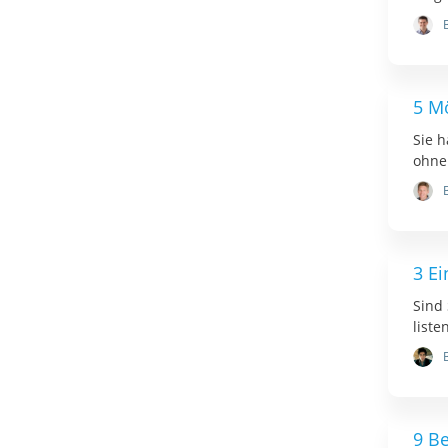
5 M
Sie 
ohne
3 E
Sind 
liste
9 Be