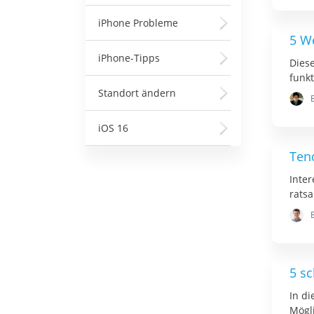
iPhone Probleme
5 W
iPhone-Tipps
Diese
funkt
Standort ändern
iOS 16
Ten
Inter
rats
5 s
In di
Mögli