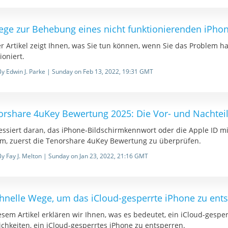
ege zur Behebung eines nicht funktionierenden iPho
r Artikel zeigt Ihnen, was Sie tun können, wenn Sie das Problem h
ioniert.
By Edwin J. Parke | Sunday on Feb 13, 2022, 19:31 GMT
orshare 4uKey Bewertung 2025: Die Vor- und Nachtei
essiert daran, das iPhone-Bildschirmkennwort oder die Apple ID mi
am, zuerst die Tenorshare 4uKey Bewertung zu überprüfen.
By Fay J. Melton | Sunday on Jan 23, 2022, 21:16 GMT
chnelle Wege, um das iCloud-gesperrte iPhone zu ent
esem Artikel erklären wir Ihnen, was es bedeutet, ein iCloud-gesp
chkeiten, ein iCloud-gesperrtes iPhone zu entsperren.