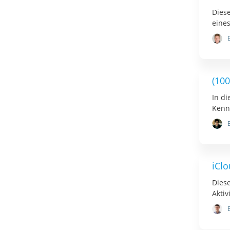
Diese
eine
(10
In d
Kennw
iCl
Diese
Akti